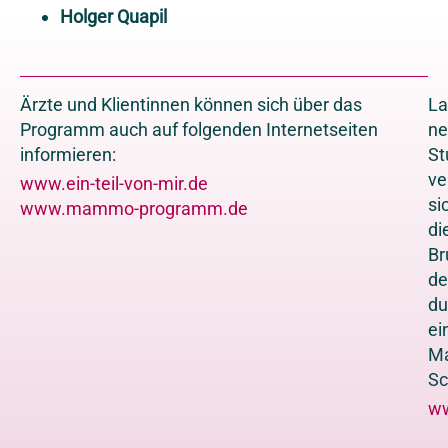
Holger Quapil
Ärzte und Klientinnen können sich über das
La
Programm auch auf folgenden Internetseiten
ne
informieren:
St
ve
www.ein-teil-von-mir.de
si
www.mammo-programm.de
di
Br
de
du
ei
M
Sc
ww