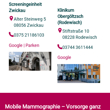
Screeningeinheit
Klinikum
Zwickau
Obergöltzsch
Alter Steinweg 5
(Rodewisch)
08056 Zwickau
Stiftstraße 10
0375 21186103
08228 Rodewisch
Google
|
Parken
03744 3611444
Google
Mobile Mammographie – Vorsorge ganz